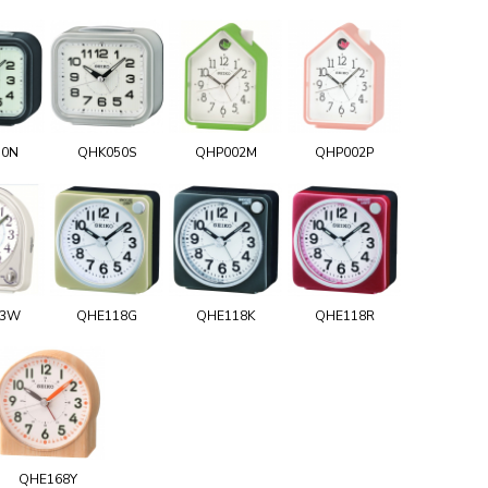
50N
QHK050S
QHP002M
QHP002P
03W
QHE118G
QHE118K
QHE118R
QHE168Y