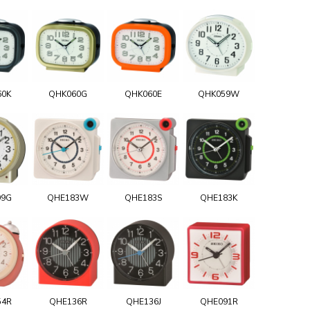
60K
QHK060G
QHK060E
QHK059W
99G
QHE183W
QHE183S
QHE183K
54R
QHE136R
QHE136J
QHE091R