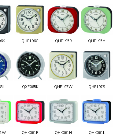
96K
QHE196G
QHE195R
QHE195M
65L
QXE065K
QHE197W
QHE197S
61W
QHK061R
QHK061N
QHK061L