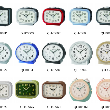
061K
QHK060S
QHK060R
QHK060L
QHK0
059S
QHK059L
QHK059K
QHE199S
QHE1
056S
QHK056G
QHK056B
QHK054M
QHK0