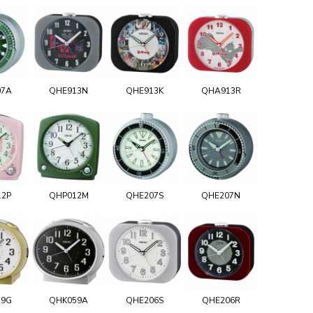
07A
QHE913N
QHE913K
QHA913R
12P
QHP012M
QHE207S
QHE207N
59G
QHK059A
QHE206S
QHE206R