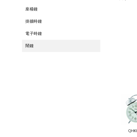
座檯鐘
掛牆時鐘
電子時鐘
鬧鐘
QHK