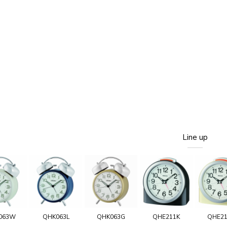
Line up
063W
QHK063L
QHK063G
QHE211K
QHE2