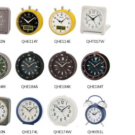
82N
QHE114Y
QHE114E
QHT017W
84M
QHE184A
QHE184K
QHE184T
40N
QHE174L
QHE174W
QHK051L