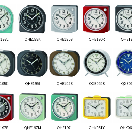
198L
QHE198K
QHE196S
QHE196R
QHE1
195K
QHE195J
QHE195B
QXE065S
QXE0
197R
QHE197M
QHE197L
QHK061Y
QHK0