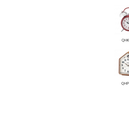
QHK
QHP