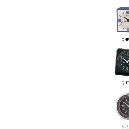
QHE
QHT
QHE