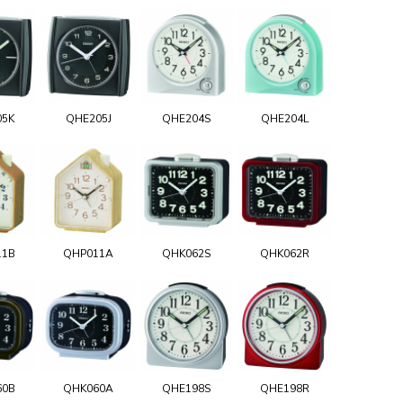
05K
QHE205J
QHE204S
QHE204L
11B
QHP011A
QHK062S
QHK062R
60B
QHK060A
QHE198S
QHE198R