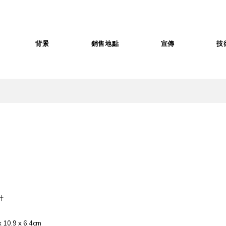
背景
銷售地點
宣傳
技
針
 10.9 x 6.4cm