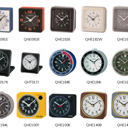
091E
QHE091B
QHE182K
QHE182W
QHE1
017K
QHT017J
QHE184E
QHE184J
QHE1
184L
QHE100Y
QHE100K
QHE140B
QHE1