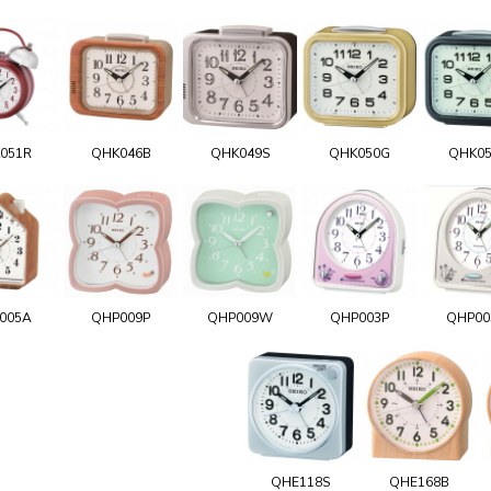
051R
QHK046B
QHK049S
QHK050G
QHK0
005A
QHP009P
QHP009W
QHP003P
QHP0
QHE118S
QHE168B