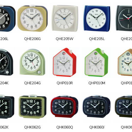
206L
QHE206G
QHE205W
QHE205L
QHE2
204K
QHE204G
QHP010R
QHP010M
QHP0
062K
QHK062G
QHK060Q
QHK060J
QHK0