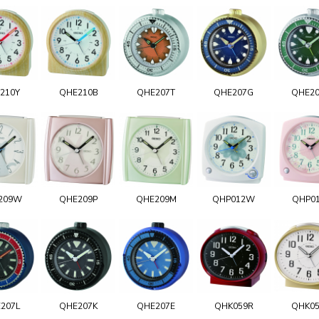
210Y
QHE210B
QHE207T
QHE207G
QHE2
209W
QHE209P
QHE209M
QHP012W
QHP0
207L
QHE207K
QHE207E
QHK059R
QHK0