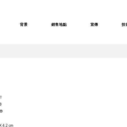
背景
銷售地點
宣傳
技
針
鈴
e®
 X 4.2 cm