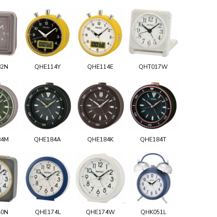
82N
QHE114Y
QHE114E
QHT017W
84M
QHE184A
QHE184K
QHE184T
40N
QHE174L
QHE174W
QHK051L