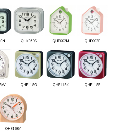
50N
QHK050S
QHP002M
QHP002P
03W
QHE118G
QHE118K
QHE118R
QHE168Y