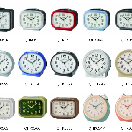
061K
QHK060S
QHK060R
QHK060L
QHK0
059S
QHK059L
QHK059K
QHE199S
QHE1
056S
QHK056G
QHK056B
QHK054M
QHK0