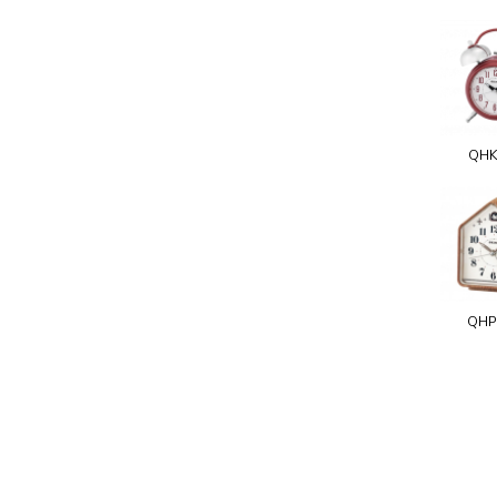
QHK
QHP