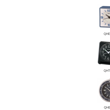
QHE
QHT
QHE