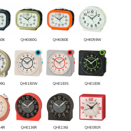
60K
QHK060G
QHK060E
QHK059W
99G
QHE183W
QHE183S
QHE183K
54R
QHE136R
QHE136J
QHE091R