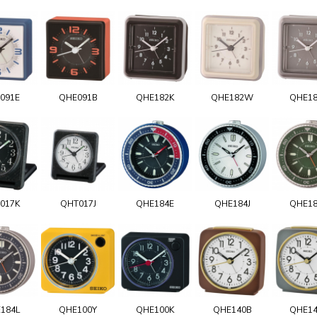
091E
QHE091B
QHE182K
QHE182W
QHE1
017K
QHT017J
QHE184E
QHE184J
QHE1
184L
QHE100Y
QHE100K
QHE140B
QHE1