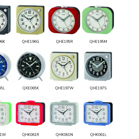
96K
QHE196G
QHE195R
QHE195M
65L
QXE065K
QHE197W
QHE197S
61W
QHK061R
QHK061N
QHK061L