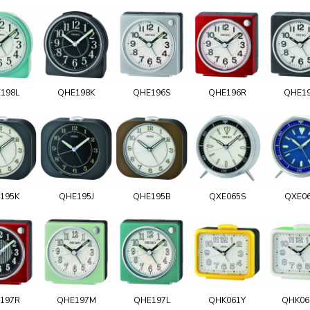
198L
QHE198K
QHE196S
QHE196R
QHE1
195K
QHE195J
QHE195B
QXE065S
QXE0
197R
QHE197M
QHE197L
QHK061Y
QHK0