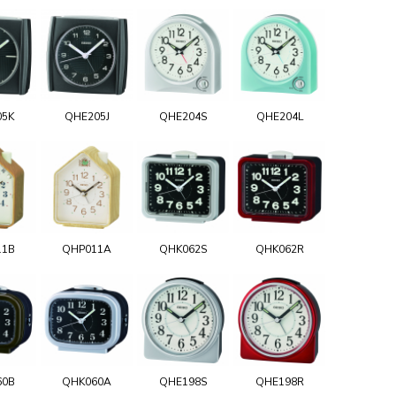
05K
QHE205J
QHE204S
QHE204L
11B
QHP011A
QHK062S
QHK062R
60B
QHK060A
QHE198S
QHE198R