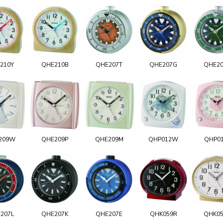
210Y
QHE210B
QHE207T
QHE207G
QHE2
209W
QHE209P
QHE209M
QHP012W
QHP0
207L
QHE207K
QHE207E
QHK059R
QHK0