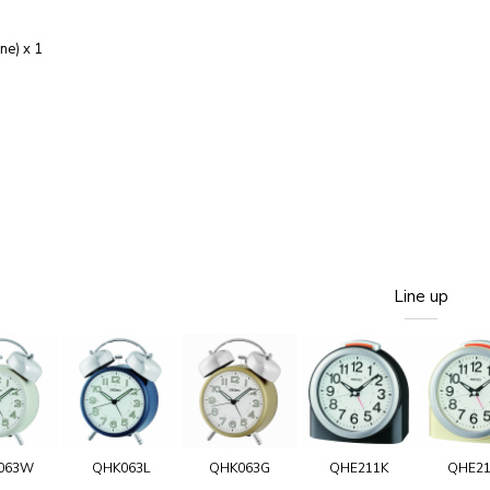
ne) x 1
Line up
063W
QHK063L
QHK063G
QHE211K
QHE2