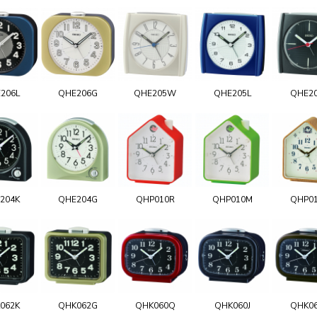
206L
QHE206G
QHE205W
QHE205L
QHE2
204K
QHE204G
QHP010R
QHP010M
QHP0
062K
QHK062G
QHK060Q
QHK060J
QHK0