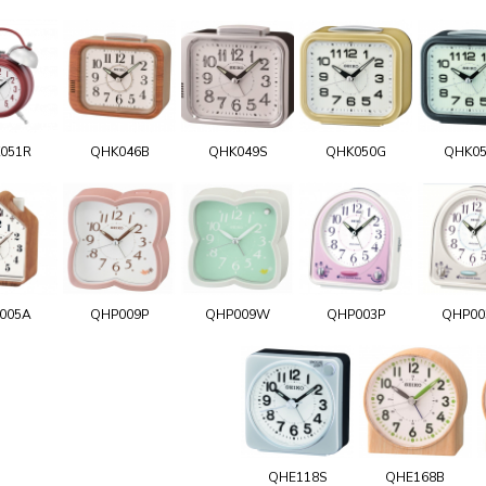
051R
QHK046B
QHK049S
QHK050G
QHK0
005A
QHP009P
QHP009W
QHP003P
QHP0
QHE118S
QHE168B