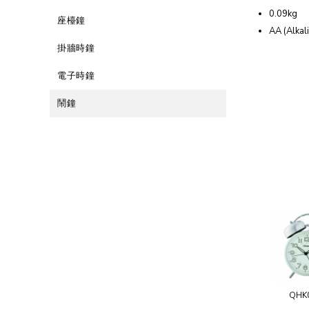
0.09kg
座檯鐘
AA (Alkali
掛牆時鐘
電子時鐘
鬧鐘
QHK