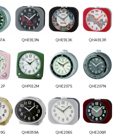
07A
QHE913N
QHE913K
QHA913R
12P
QHP012M
QHE207S
QHE207N
59G
QHK059A
QHE206S
QHE206R