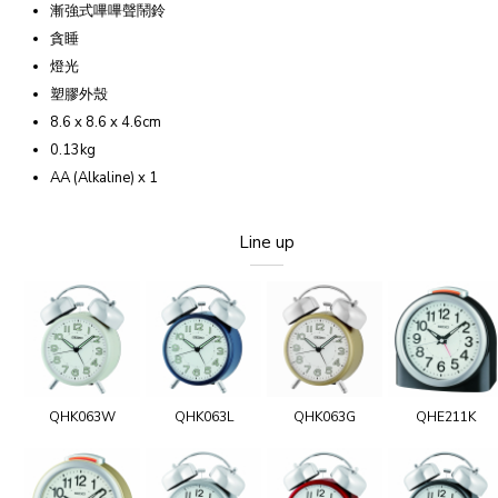
漸強式嗶嗶聲鬧鈴
貪睡
燈光
塑膠外殼
8.6 x 8.6 x 4.6cm
0.13kg
AA (Alkaline) x 1
Line up
QHK063W
QHK063L
QHK063G
QHE211K