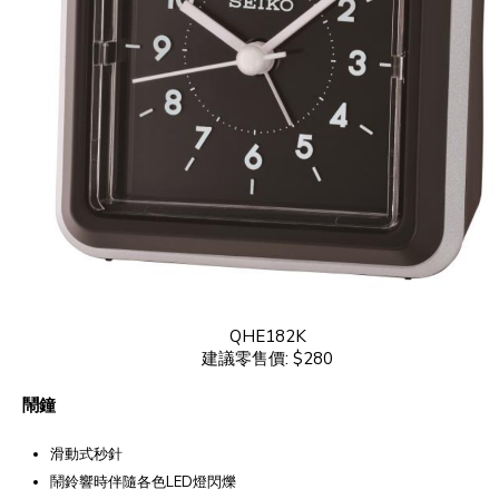
QHE182K
建議零售價: $280
鬧鐘
滑動式秒針
鬧鈴響時伴隨各色LED燈閃爍