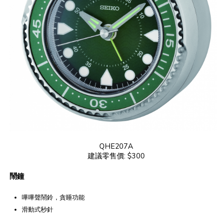
QHE207A
建議零售價: $300
鬧鐘
嗶嗶聲鬧鈴，貪睡功能
滑動式秒針