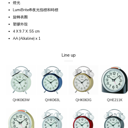
燈光
LumiBrite®夜光指標和時標
旋轉表圈
塑膠外殼
4 X 9.7 X .55 cm
AA (Alkaline) x 1
Line up
QHK063W
QHK063L
QHK063G
QHE211K