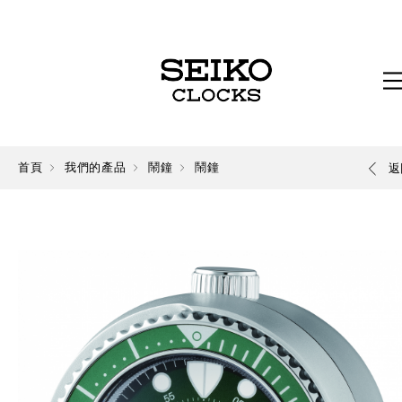
首頁
我們的產品
鬧鐘
鬧鐘
返