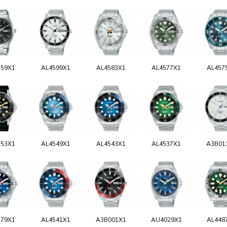
159X1
AL4599X1
AL4583X1
AL4577X1
AL457
553X1
AL4549X1
AL4543X1
AL4537X1
A3B01
579X1
AL4541X1
A3B001X1
AU4029X1
AL448