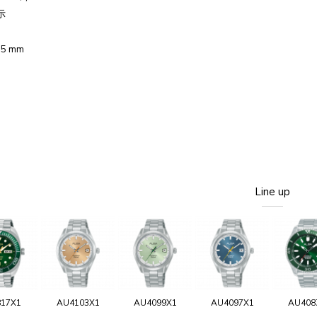
示
5 mm
Line up
817X1
AU4103X1
AU4099X1
AU4097X1
AU408