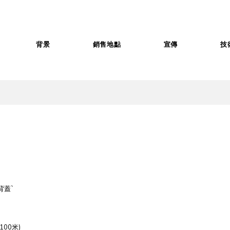
背景
銷售地點
宣傳
技
背蓋`
00米)