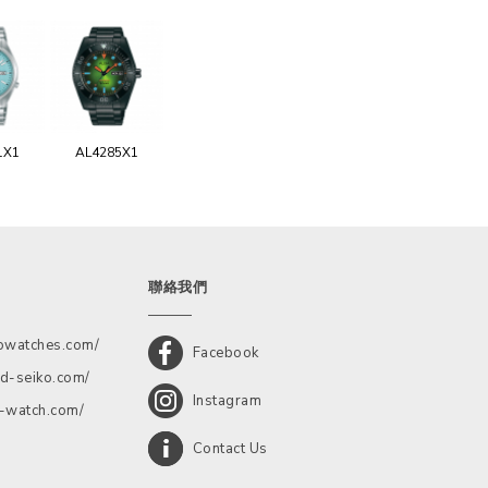
1X1
AL4285X1
聯絡我們
kowatches.com/
Facebook
d-seiko.com/
Instagram
a-watch.com/
Contact Us