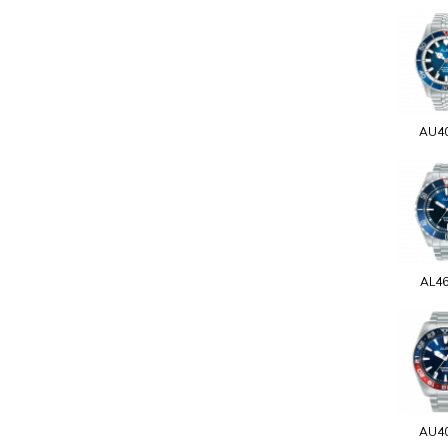
AU4
AL4
AU4