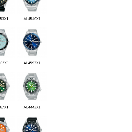
53X1
AL4549X1
05X1
AL4593X1
87X1
AL4443X1