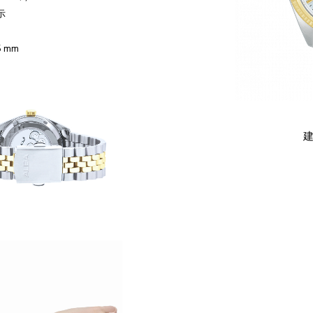
示
.5 mm
建