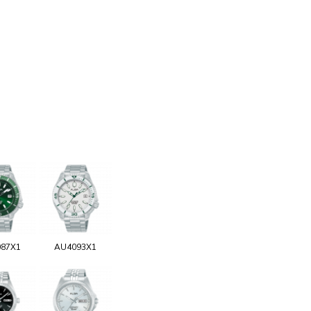
87X1
AU4093X1