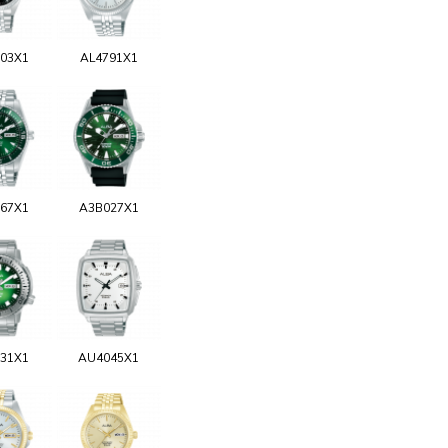
03X1
AL4791X1
67X1
A3B027X1
31X1
AU4045X1