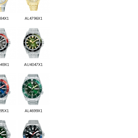
84X1
AL4796X1
49X1
AU4047X1
95X1
AL4699X1