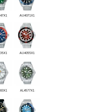
47X1
AU4071X1
35X1
AU4055X1
83X1
AL4577X1