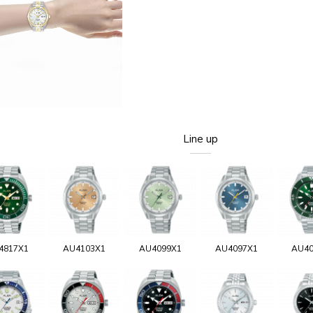
Line up
4817X1
AU4103X1
AU4099X1
AU4097X1
AU40