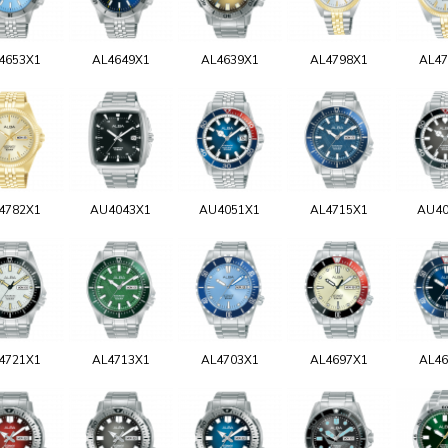
4653X1
AL4649X1
AL4639X1
AL4798X1
AL47
4782X1
AU4043X1
AU4051X1
AL4715X1
AU40
4721X1
AL4713X1
AL4703X1
AL4697X1
AL46