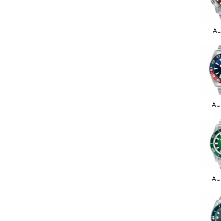
AL
AU
AU