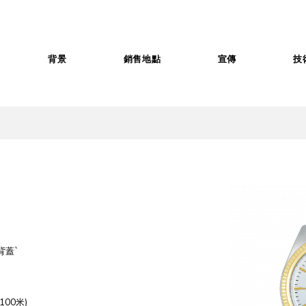
背景
銷售地點
宣傳
技
背蓋
`
(100
米
)