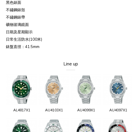
黑色錶面
不鏽鋼錶殼
不鏽鋼錶帶
礦物玻璃鏡面
日期及星期顯示
日常生活防水
(100
米
)
錶盤直徑：
41.5mm
Line up
AL4817X1
AU4103X1
AU4099X1
AU4097X1