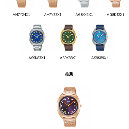
AH7Y24X1
AH7Y22X1
AG8K45X1
AG8K42X1
AS9K83X1
AS9K88X1
AS9K89X1
推薦