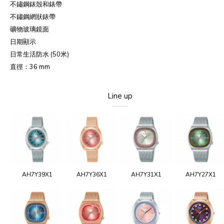
不鏽鋼錶殼和錶帶
不鏽鋼網狀錶帶
礦物玻璃鏡面
日期顯示
日常生活防水 (50米)
直徑：36 mm
Line up
AH7Y39X1
AH7Y36X1
AH7Y31X1
AH7Y27X1