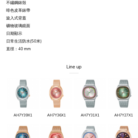
不鏽鋼錶殼
啡色皮革錶帶
旋入式背蓋
礦物玻璃鏡面
日期顯示
日常生活防水(50米)
直徑：40 mm
Line up
AH7Y39X1
AH7Y36X1
AH7Y31X1
AH7Y27X1