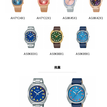
AH7Y24X1
AH7Y22X1
AG8K45X1
AG8K42X1
AS9K83X1
AS9K88X1
AS9K89X1
推薦