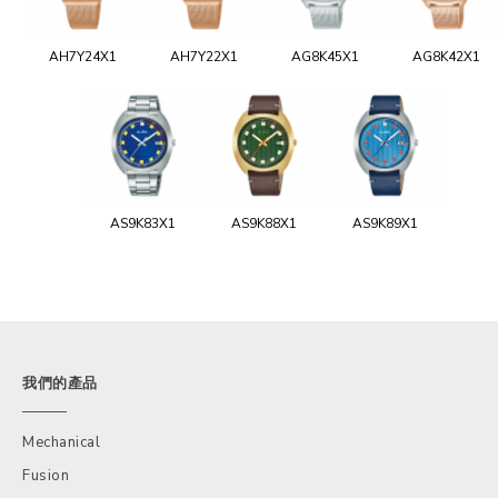
AH7Y24X1
AH7Y22X1
AG8K45X1
AG8K42X1
AS9K83X1
AS9K88X1
AS9K89X1
我們的產品
Mechanical
Fusion