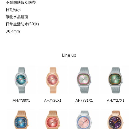
不鏽鋼錶殼及錶帶
日期顯示
礦物水晶鏡面
日常生活防水(50米)
30.4mm
Line up
AH7Y39X1
AH7Y36X1
AH7Y31X1
AH7Y27X1