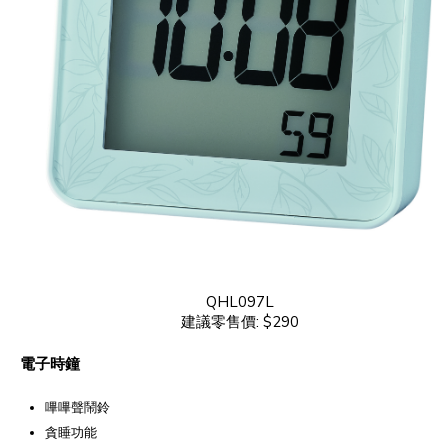
QHL097L
建議零售價: $290
電子時鐘
嗶嗶聲鬧鈴
貪睡功能