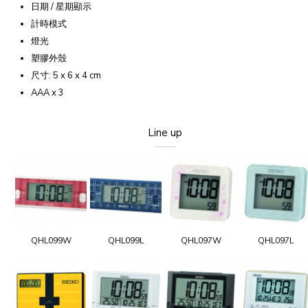
日期 / 星期顯示
計時模式
燈光
塑膠外殼
尺寸: 5 x 6 x 4 cm
AAA x 3
Line up
QHL099W
QHL099L
QHL097W
QHL097L