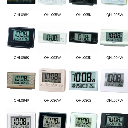
QHL098Y
QHL095W
QHL095K
QHL096W
QHL096K
QHL093W
QHL093K
QHL094W
QHL094P
QHL086W
QHL080S
QHL057W