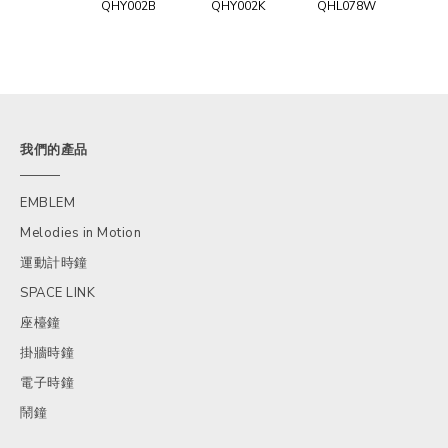
QHY002B
QHY002K
QHL078W
我們的產品
EMBLEM
Melodies in Motion
運動計時鐘
SPACE LINK
座檯鐘
掛牆時鐘
電子時鐘
鬧鐘