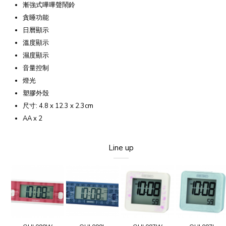
漸強式嗶嗶聲鬧鈴
貪睡功能
日曆顯示
溫度顯示
濕度顯示
音量控制
燈光
塑膠外殼
尺寸: 4.8 x 12.3 x 2.3cm
AA x 2
Line up