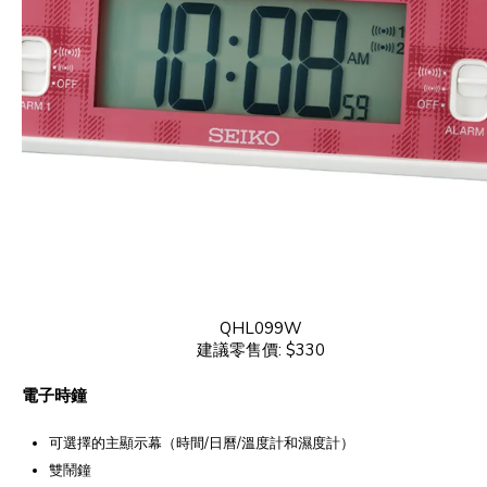
QHL099W
建議零售價: $330
電子時鐘
可選擇的主顯示幕（時間/日曆/溫度計和濕度計）
雙鬧鐘