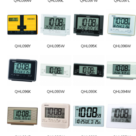
QHL099W
QHL099L
QHL097W
QHL097L
QHL098Y
QHL095W
QHL095K
QHL096W
QHL096K
QHL093W
QHL093K
QHL094W