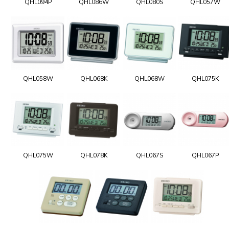
QHL094P
QHL086W
QHL080S
QHL057W
QHL058W
QHL068K
QHL068W
QHL075K
QHL075W
QHL078K
QHL067S
QHL067P