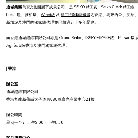
通城集團
為
屬下成員公司，是 SEIKO
、Seiko Clock
、
寶光集團
精工表
精工鐘
Lorus鐘、
雅柏錶
、
及
之香港、馬來西亞、汶萊
Wired錶
精工特別時計儀器
新加坡及澳門的獨家總代理並已超過五十多年歷史。
而香港通城鐘錶有限公司亦是 Grand Seiko、ISSEY MIYAKE錶、Pulsar 錶 
Agnès b錶香港及澳門獨家總代理。
|
香港
辦公室
通城鐘錶有限公司
香港九龍新蒲崗太子道東698號寶光商業中心21樓
辦公時間:
星期一至五 上午9:00 - 下午5:30
客戶服務中心