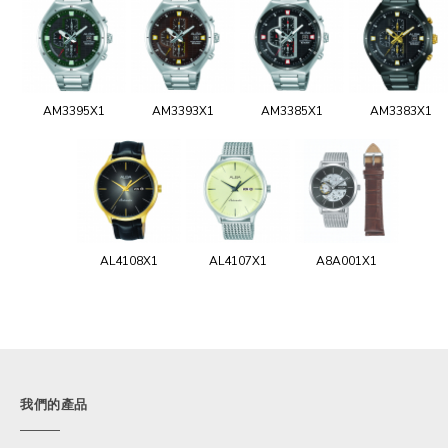
AM3395X1
AM3393X1
AM3385X1
AM3383X1
AL4108X1
AL4107X1
A8A001X1
我們的產品