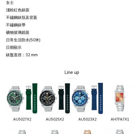
女士
淺粉紅色錶面
不鏽鋼錶殼及背蓋
不鏽鋼錶帶
礦物玻璃鏡面
日常生活防水
(50
米
)
日期顯示
錶盤直徑：
32 mm
Line up
AU5027X2
AU5025X2
AU5023X2
AH7FA7X1